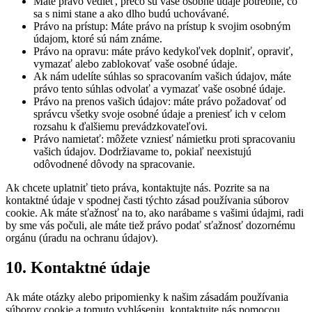
Máte právo vedieť, prečo sú vaše osobné údaje potrebné, čo
sa s nimi stane a ako dlho budú uchovávané.
Právo na prístup: Máte právo na prístup k svojim osobným
údajom, ktoré sú nám známe.
Právo na opravu: máte právo kedykoľvek doplniť, opraviť,
vymazať alebo zablokovať vaše osobné údaje.
Ak nám udelíte súhlas so spracovaním vašich údajov, máte
právo tento súhlas odvolať a vymazať vaše osobné údaje.
Právo na prenos vašich údajov: máte právo požadovať od
správcu všetky svoje osobné údaje a preniesť ich v celom
rozsahu k ďalšiemu prevádzkovateľovi.
Právo namietať: môžete vzniesť námietku proti spracovaniu
vašich údajov. Dodržiavame to, pokiaľ neexistujú
odôvodnené dôvody na spracovanie.
Ak chcete uplatniť tieto práva, kontaktujte nás. Pozrite sa na
kontaktné údaje v spodnej časti týchto zásad používania súborov
cookie. Ak máte sťažnosť na to, ako narábame s vašimi údajmi, radi
by sme vás počuli, ale máte tiež právo podať sťažnosť dozornému
orgánu (úradu na ochranu údajov).
10. Kontaktné údaje
Ak máte otázky alebo pripomienky k našim zásadám používania
súborov cookie a tomuto vyhláseniu, kontaktujte nás pomocou