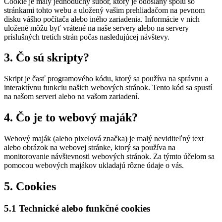
Cookie je malý jednoduchý súbor, ktorý je odoslaný spolu so
stránkami tohto webu a uložený vašim prehliadačom na pevnom
disku vášho počítača alebo iného zariadenia. Informácie v nich
uložené môžu byť vrátené na naše servery alebo na servery
príslušných tretích strán počas nasledujúcej návštevy.
3. Čo sú skripty?
Skript je časť programového kódu, ktorý sa používa na správnu a
interaktívnu funkciu našich webových stránok. Tento kód sa spustí
na našom serveri alebo na vašom zariadení.
4. Čo je to webový maják?
Webový maják (alebo pixelová značka) je malý neviditeľný text
alebo obrázok na webovej stránke, ktorý sa používa na
monitorovanie návštevnosti webových stránok. Za týmto účelom sa
pomocou webových majákov ukladajú rôzne údaje o vás.
5. Cookies
5.1 Technické alebo funkčné cookies