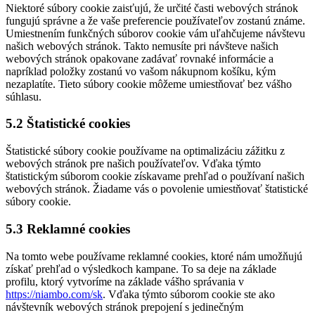
Niektoré súbory cookie zaisťujú, že určité časti webových stránok
fungujú správne a že vaše preferencie používateľov zostanú známe.
Umiestnením funkčných súborov cookie vám uľahčujeme návštevu
našich webových stránok. Takto nemusíte pri návšteve našich
webových stránok opakovane zadávať rovnaké informácie a
napríklad položky zostanú vo vašom nákupnom košíku, kým
nezaplatíte. Tieto súbory cookie môžeme umiestňovať bez vášho
súhlasu.
5.2 Štatistické cookies
Štatistické súbory cookie používame na optimalizáciu zážitku z
webových stránok pre našich používateľov. Vďaka týmto
štatistickým súborom cookie získavame prehľad o používaní našich
webových stránok. Žiadame vás o povolenie umiestňovať štatistické
súbory cookie.
5.3 Reklamné cookies
Na tomto webe používame reklamné cookies, ktoré nám umožňujú
získať prehľad o výsledkoch kampane. To sa deje na základe
profilu, ktorý vytvoríme na základe vášho správania v
https://niambo.com/sk
. Vďaka týmto súborom cookie ste ako
návštevník webových stránok prepojení s jedinečným