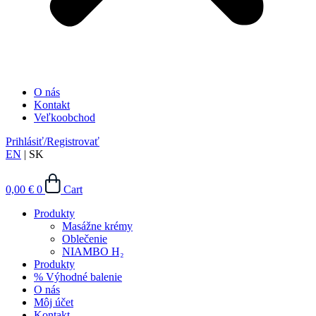
O nás
Kontakt
Veľkoobchod
Prihlásiť/Registrovať
EN
|
SK
0,00
€
0
Cart
Produkty
Masážne krémy
Oblečenie
NIAMBO H₂
Produkty
% Výhodné balenie
O nás
Môj účet
Kontakt