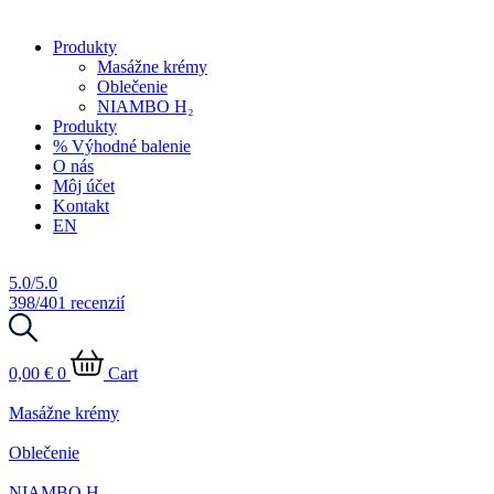
Produkty
Masážne krémy
Oblečenie
NIAMBO H₂
Produkty
% Výhodné balenie
O nás
Môj účet
Kontakt
EN
5.0/5.0
398/401 recenzií
0,00
€
0
Cart
Masážne krémy
Oblečenie
NIAMBO H₂