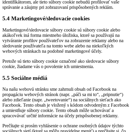
identifikátorom, ale tieto súbory cookie nebudú profilovať vaše
správanie a záujmy pri zobrazovaní prispôsobených reklám.
5.4 Marketingové/sledovacie cookies
Marketingové/sledovacie súbory cookie sú súbory cookie alebo
akákoľvek iná forma miestneho úložiska, ktoré sa používajú na
vytváranie profilov používateľov na zobrazenie reklamy alebo na
sledovanie používateľa na tomto webe alebo na niekoľkých
webových stránkach na podobné marketingové účely.
Pretože sú tieto súbory cookie označené ako sledovacie súbory
cookie, žiadame vás o povolenie ich umiestnenia.
5.5 Sociálne médiá
Na našu webovú stránku sme zahrnuli obsah od Facebook na
propagáciu webových stránok (napr. „páči sa mi to“, „pripnutie“)
alebo zdieľanie (napr. „tweetovanie“) na sociálnych sieťach ako
Facebook. Tento obsah je vložený s kódom odvodeným z Facebook
a umiestňuje súbory cookie. Tento obsah môže uchovávať a
spracovávať určité informácie na účely prispôsobenej reklamy.
Prečítajte si prosím vyhlásenie o ochrane osobných údajov týchto
sociálnych sietí (ktoré sa môžu pravidelne meniť) a prečítajte si, čo