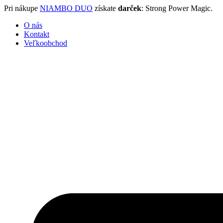
Preskočiť
Pri nákupe
NIAMBO DUO
získate
darček
: Strong Power Magic.
na
O nás
obsah
Kontakt
Veľkoobchod