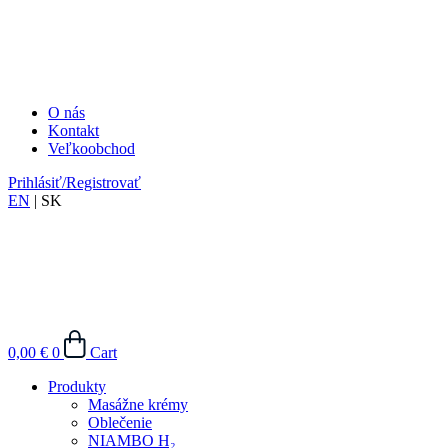
O nás
Kontakt
Veľkoobchod
Prihlásiť/Registrovať
EN
|
SK
0,00
€
0
Cart
Produkty
Masážne krémy
Oblečenie
NIAMBO H₂