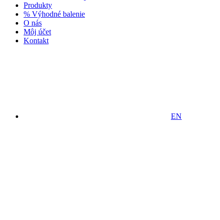
Produkty
% Výhodné balenie
O nás
Môj účet
Kontakt
EN